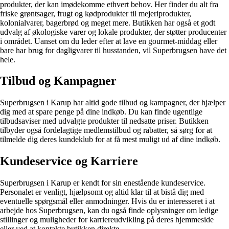
produkter, der kan imødekomme ethvert behov. Her finder du alt fra
friske grøntsager, frugt og kødprodukter til mejeriprodukter,
kolonialvarer, bagerbrød og meget mere. Butikken har også et godt
udvalg af økologiske varer og lokale produkter, der støtter producenter
i området. Uanset om du leder efter at lave en gourmet-middag eller
bare har brug for dagligvarer til husstanden, vil Superbrugsen have det
hele.
Tilbud og Kampagner
Superbrugsen i Karup har altid gode tilbud og kampagner, der hjælper
dig med at spare penge på dine indkøb. Du kan finde ugentlige
tilbudsaviser med udvalgte produkter til nedsatte priser. Butikken
tilbyder også fordelagtige medlemstilbud og rabatter, så sørg for at
tilmelde dig deres kundeklub for at få mest muligt ud af dine indkøb.
Kundeservice og Karriere
Superbrugsen i Karup er kendt for sin enestående kundeservice.
Personalet er venligt, hjælpsomt og altid klar til at bistå dig med
eventuelle spørgsmål eller anmodninger. Hvis du er interesseret i at
arbejde hos Superbrugsen, kan du også finde oplysninger om ledige
stillinger og muligheder for karriereudvikling på deres hjemmeside
eller ved at kontakte butikken direkte.