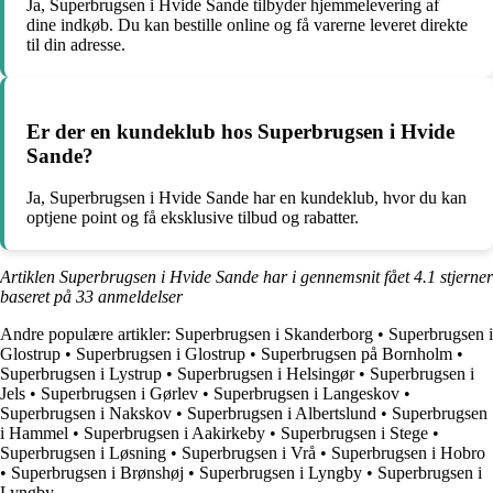
Ja, Superbrugsen i Hvide Sande tilbyder hjemmelevering af
dine indkøb. Du kan bestille online og få varerne leveret direkte
til din adresse.
Er der en kundeklub hos Superbrugsen i Hvide
Sande?
Ja, Superbrugsen i Hvide Sande har en kundeklub, hvor du kan
optjene point og få eksklusive tilbud og rabatter.
Artiklen Superbrugsen i Hvide Sande har i gennemsnit fået
4.1
stjerner
baseret på
33
anmeldelser
Andre populære artikler:
Superbrugsen i Skanderborg
•
Superbrugsen i
Glostrup
•
Superbrugsen i Glostrup
•
Superbrugsen på Bornholm
•
Superbrugsen i Lystrup
•
Superbrugsen i Helsingør
•
Superbrugsen i
Jels
•
Superbrugsen i Gørlev
•
Superbrugsen i Langeskov
•
Superbrugsen i Nakskov
•
Superbrugsen i Albertslund
•
Superbrugsen
i Hammel
•
Superbrugsen i Aakirkeby
•
Superbrugsen i Stege
•
Superbrugsen i Løsning
•
Superbrugsen i Vrå
•
Superbrugsen i Hobro
•
Superbrugsen i Brønshøj
•
Superbrugsen i Lyngby
•
Superbrugsen i
Lyngby