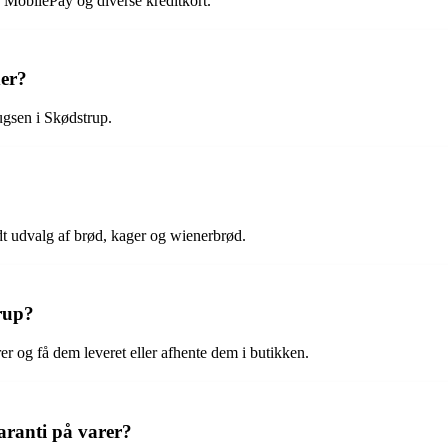
 MobilePay og diverse kreditkort.
er?
ugsen i Skødstrup.
dt udvalg af brød, kager og wienerbrød.
rup?
rer og få dem leveret eller afhente dem i butikken.
aranti på varer?