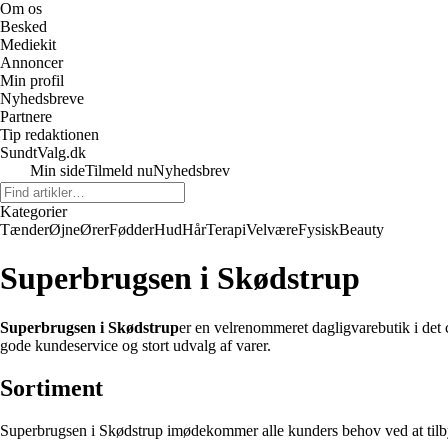
Om os
Besked
Mediekit
Annoncer
Min profil
Nyhedsbreve
Partnere
Tip redaktionen
SundtValg.dk
Min side
Tilmeld nu
Nyhedsbrev
Kategorier
Tænder
Øjne
Ører
Fødder
Hud
Hår
Terapi
Velvære
Fysisk
Beauty
Superbrugsen i Skødstrup
Superbrugsen i Skødstrup
er en velrenommeret dagligvarebutik i det 
gode kundeservice og stort udvalg af varer.
Sortiment
Superbrugsen i Skødstrup imødekommer alle kunders behov ved at tilbyde