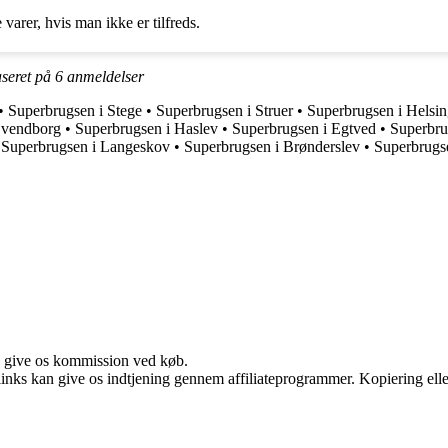
 varer, hvis man ikke er tilfreds.
aseret på
6
anmeldelser
•
Superbrugsen i Stege
•
Superbrugsen i Struer
•
Superbrugsen i Helsi
Svendborg
•
Superbrugsen i Haslev
•
Superbrugsen i Egtved
•
Superbru
•
Superbrugsen i Langeskov
•
Superbrugsen i Brønderslev
•
Superbrugs
n give os kommission ved køb.
 links kan give os indtjening gennem affiliateprogrammer. Kopiering elle