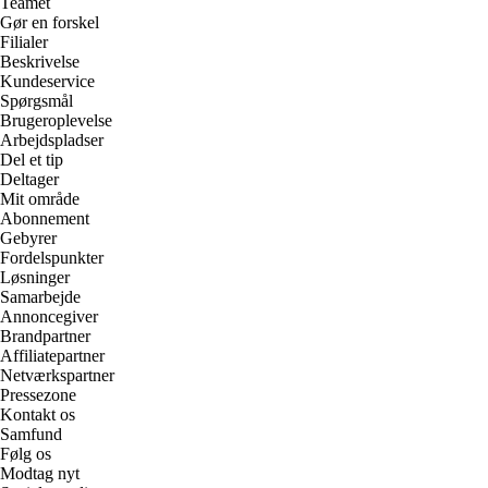
Teamet
Gør en forskel
Filialer
Beskrivelse
Kundeservice
Spørgsmål
Brugeroplevelse
Arbejdspladser
Del et tip
Deltager
Mit område
Abonnement
Gebyrer
Fordelspunkter
Løsninger
Samarbejde
Annoncegiver
Brandpartner
Affiliatepartner
Netværkspartner
Pressezone
Kontakt os
Samfund
Følg os
Modtag nyt