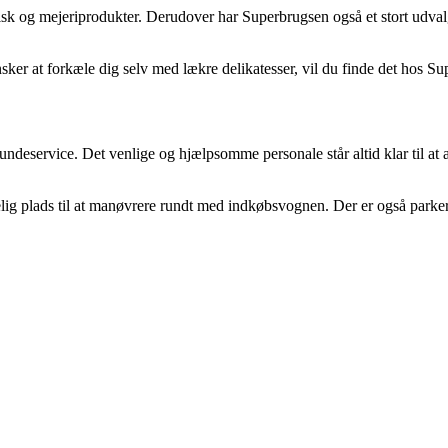
d, fisk og mejeriprodukter. Derudover har Superbrugsen også et stort udva
nsker at forkæle dig selv med lækre delikatesser, vil du finde det hos S
eservice. Det venlige og hjælpsomme personale står altid klar til at ass
ækkelig plads til at manøvrere rundt med indkøbsvognen. Der er også park