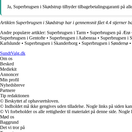
Ja, Superbrugsen i Skødstrup tilbyder tilbagebetalingsgaranti på alle
Artiklen Superbrugsen i Skødstrup har i gennemsnit fået
4.4
stjerner b
Andre populære artikler:
Superbrugsen i Tarm
•
Superbrugsen på Ærø
Superbrugsen i Gentofte
•
Superbrugsen i Aabenraa
•
Superbrugsen i 
Karlslunde
•
Superbrugsen i Skanderborg
•
Superbrugsen i Søndersø
SundtValg.dk
Om os
Besked
Mediekit
Annoncer
Min profil
Nyhedsbreve
Partnere
Tip redaktionen
© Beskyttet af ophavsretsloven.
© Indholdet må ikke gengives uden tilladelse. Nogle links på siden ka
© Vi forbeholder os alle rettigheder til materialet på denne side. Nogle
Mød os
Baggrund
Det vi tror på