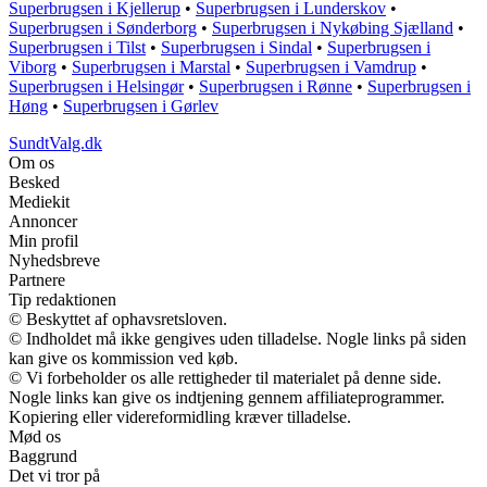
Superbrugsen i Kjellerup
•
Superbrugsen i Lunderskov
•
Superbrugsen i Sønderborg
•
Superbrugsen i Nykøbing Sjælland
•
Superbrugsen i Tilst
•
Superbrugsen i Sindal
•
Superbrugsen i
Viborg
•
Superbrugsen i Marstal
•
Superbrugsen i Vamdrup
•
Superbrugsen i Helsingør
•
Superbrugsen i Rønne
•
Superbrugsen i
Høng
•
Superbrugsen i Gørlev
SundtValg.dk
Om os
Besked
Mediekit
Annoncer
Min profil
Nyhedsbreve
Partnere
Tip redaktionen
© Beskyttet af ophavsretsloven.
© Indholdet må ikke gengives uden tilladelse. Nogle links på siden
kan give os kommission ved køb.
© Vi forbeholder os alle rettigheder til materialet på denne side.
Nogle links kan give os indtjening gennem affiliateprogrammer.
Kopiering eller videreformidling kræver tilladelse.
Mød os
Baggrund
Det vi tror på