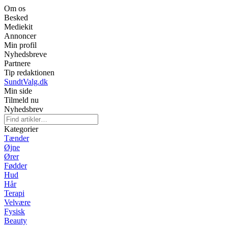
Om os
Besked
Mediekit
Annoncer
Min profil
Nyhedsbreve
Partnere
Tip redaktionen
SundtValg.dk
Min side
Tilmeld nu
Nyhedsbrev
Kategorier
Tænder
Øjne
Ører
Fødder
Hud
Hår
Terapi
Velvære
Fysisk
Beauty