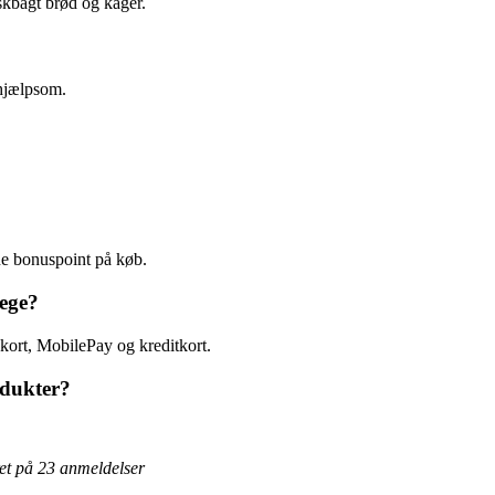
skbagt brød og kager.
 hjælpsom.
ne bonuspoint på køb.
tege?
kort, MobilePay og kreditkort.
odukter?
ret på
23
anmeldelser