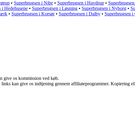
rørup
•
Superbrugsen i Nibe
•
Superbrugsen i Havdrup
•
Superbrugsen
 i Hedehusene
•
Superbrugsen i Løsning
•
Superbrugsen i Nyborg
•
Su
værk
•
Superbrugsen i Korsør
•
Superbrugsen i Dalby
•
Superbrugsen i 
kan give os kommission ved køb.
le links kan give os indtjening gennem affiliateprogrammer. Kopiering ell