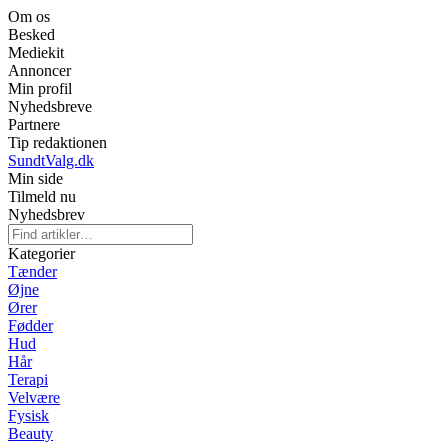
Om os
Besked
Mediekit
Annoncer
Min profil
Nyhedsbreve
Partnere
Tip redaktionen
SundtValg.dk
Min side
Tilmeld nu
Nyhedsbrev
Kategorier
Tænder
Øjne
Ører
Fødder
Hud
Hår
Terapi
Velvære
Fysisk
Beauty