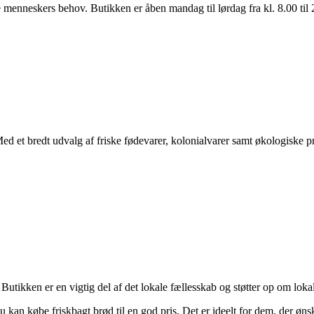
e menneskers behov. Butikken er åben mandag til lørdag fra kl. 8.00 til 
Med et bredt udvalg af friske fødevarer, kolonialvarer samt økologiske p
utikken er en vigtig del af det lokale fællesskab og støtter op om loka
kan købe friskbagt brød til en god pris. Det er ideelt for dem, der øns