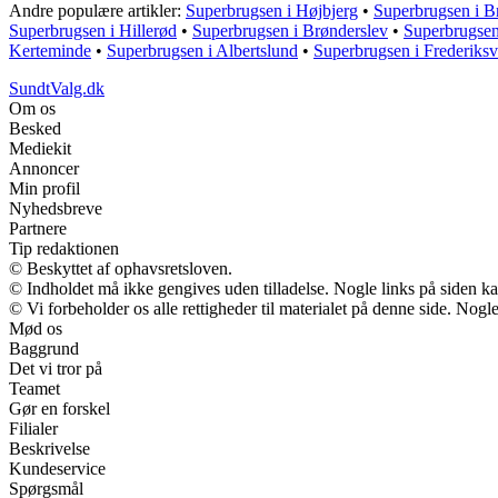
Andre populære artikler:
Superbrugsen i Højbjerg
•
Superbrugsen i B
Superbrugsen i Hillerød
•
Superbrugsen i Brønderslev
•
Superbrugsen
Kerteminde
•
Superbrugsen i Albertslund
•
Superbrugsen i Frederiks
SundtValg.dk
Om os
Besked
Mediekit
Annoncer
Min profil
Nyhedsbreve
Partnere
Tip redaktionen
© Beskyttet af ophavsretsloven.
© Indholdet må ikke gengives uden tilladelse. Nogle links på siden 
© Vi forbeholder os alle rettigheder til materialet på denne side. Nog
Mød os
Baggrund
Det vi tror på
Teamet
Gør en forskel
Filialer
Beskrivelse
Kundeservice
Spørgsmål