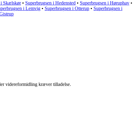
 i Skælskør
•
Superbrugsen i Hedensted
•
Superbrugsen i Høruphav
•
perbrugsen i Lemvig
•
Superbrugsen i Otterup
•
Superbrugsen i
Gistrup
er videreformidling kræver tilladelse.