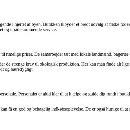
nde i hjertet af byen. Butikken tilbyder et bredt udvalg af friske fødev
itet og imødekommende service.
 til rimelige priser. De samarbejder tæt med lokale landmænd, bagerier og
r de strenge krav til økologisk produktion. Her kan man finde alt lige f
ndt og bæredygtigt.
nale. Personalet er altid klar til at hjælpe og guide dig rundt i butik
 kan få en god og behagelig indkøbsoplevelse. De er også hurtige til at 