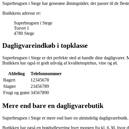
Superbrugsen i Stege har generøse åbningstider, der passer til de flest
Butikkens adresse er:
Superbrugsen i Stege
Torvet 1
4780 Stege
Dagligvareindkøb i topklasse
Superbrugsen i Stege er det perfekte sted at handle dine dagligvarer. 
Butikken har også et godt udvalg af kvalitetsspiritus, vine og øl.
Afdeling
Telefonnummer
Bageri
12345678
Slagter
23456789
Frugt og grønt
34567890
Mere end bare en dagligvarebutik
Superbrugsen i Stege er mere end bare en almindelig dagligvarebutik. B
Butikken har også en brødudlevering hver morgen fra kl. 6.30, hvor du 