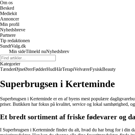
Om os
Besked
Mediekit
Annoncer
Min profil
Nyhedsbreve
Partnere
Tip redaktionen
SundtValg.dk
Min side
Tilmeld nu
Nyhedsbrev
Kategorier
Tænder
Øjne
Ører
Fødder
Hud
Hår
Terapi
Velvære
Fysisk
Beauty
Superbrugsen i Kerteminde
Superbrugsen i Kerteminde er en af byens mest populære dagligvarebutikk
priser. Butikken har fokus på kvalitet, service og lokal samhørighed, og
Et bredt sortiment af friske fødevarer og d
I Superbrugsen i Kerteminde finder du alt, hvad du har brug for i din da