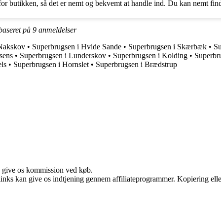
r butikken, så det er nemt og bekvemt at handle ind. Du kan nemt finde 
 baseret på
9
anmeldelser
 Nakskov
•
Superbrugsen i Hvide Sande
•
Superbrugsen i Skærbæk
•
Su
sens
•
Superbrugsen i Lunderskov
•
Superbrugsen i Kolding
•
Superbr
els
•
Superbrugsen i Hornslet
•
Superbrugsen i Brædstrup
n give os kommission ved køb.
 links kan give os indtjening gennem affiliateprogrammer. Kopiering elle