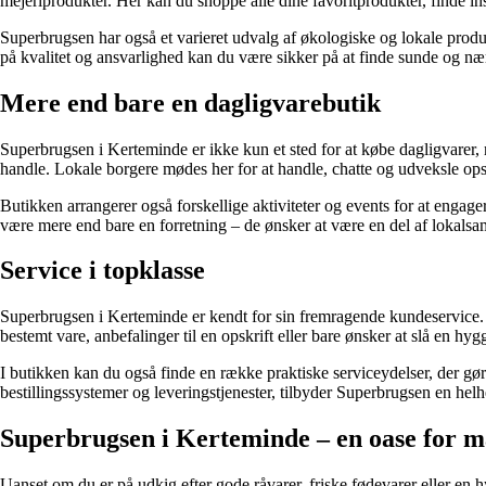
mejeriprodukter. Her kan du shoppe alle dine favoritprodukter, finde in
Superbrugsen har også et varieret udvalg af økologiske og lokale produ
på kvalitet og ansvarlighed kan du være sikker på at finde sunde og n
Mere end bare en dagligvarebutik
Superbrugsen i Kerteminde er ikke kun et sted for at købe dagligvarer
handle. Lokale borgere mødes her for at handle, chatte og udveksle opsk
Butikken arrangerer også forskellige aktiviteter og events for at eng
være mere end bare en forretning – de ønsker at være en del af lokalsamf
Service i topklasse
Superbrugsen i Kerteminde er kendt for sin fremragende kundeservice. De
bestemt vare, anbefalinger til en opskrift eller bare ønsker at slå en hy
I butikken kan du også finde en række praktiske serviceydelser, der gør
bestillingssystemer og leveringstjenester, tilbyder Superbrugsen en hel
Superbrugsen i Kerteminde – en oase for m
Uanset om du er på udkig efter gode råvarer, friske fødevarer eller en 