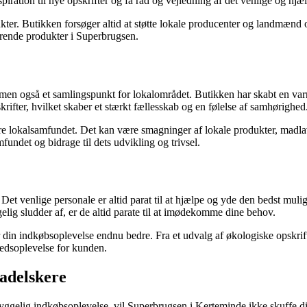
spiration til nye opskrifter og få råd og vejledning af det venlige og h
kter. Butikken forsøger altid at støtte lokale producenter og landmænd 
ærende produkter i Superbrugsen.
, men også et samlingspunkt for lokalområdet. Butikken har skabt en va
rifter, hvilket skaber et stærkt fællesskab og en følelse af samhørighed
agere lokalsamfundet. Det kan være smagninger af lokale produkter, mad
undet og bidrage til dets udvikling og trivsel.
t venlige personale er altid parat til at hjælpe og yde den bedst mulige
ggelig sludder af, er de altid parate til at imødekomme dine behov.
 din indkøbsoplevelse endnu bedre. Fra et udvalg af økologiske opskrifte
hedsoplevelse for kunden.
adelskere
hyggelig indkøbsoplevelse, vil Superbrugsen i Kerteminde ikke skuffe dig