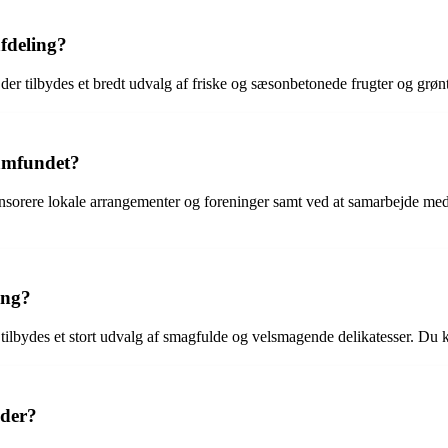
fdeling?
er tilbydes et bredt udvalg af friske og sæsonbetonede frugter og grønts
samfundet?
nsorere lokale arrangementer og foreninger samt ved at samarbejde med 
ing?
tilbydes et stort udvalg af smagfulde og velsmagende delikatesser. Du k
eder?