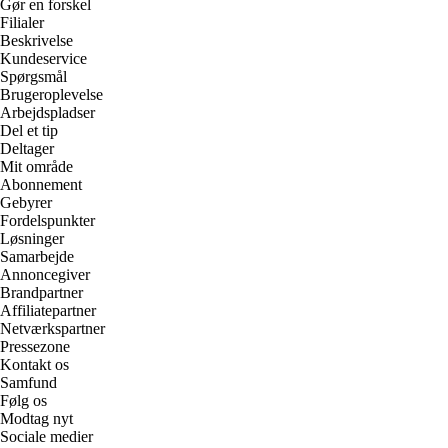
Gør en forskel
Filialer
Beskrivelse
Kundeservice
Spørgsmål
Brugeroplevelse
Arbejdspladser
Del et tip
Deltager
Mit område
Abonnement
Gebyrer
Fordelspunkter
Løsninger
Samarbejde
Annoncegiver
Brandpartner
Affiliatepartner
Netværkspartner
Pressezone
Kontakt os
Samfund
Følg os
Modtag nyt
Sociale medier