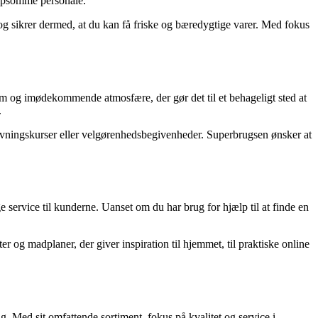
jælpsomme personale.
og sikrer dermed, at du kan få friske og bæredygtige varer. Med fokus
rm og imødekommende atmosfære, der gør det til et behageligt sted at
.
lavningskurser eller velgørenhedsbegivenheder. Superbrugsen ønsker at
 service til kunderne. Uanset om du har brug for hjælp til at finde en
r og madplaner, der giver inspiration til hjemmet, til praktiske online
. Med sit omfattende sortiment, fokus på kvalitet og service i