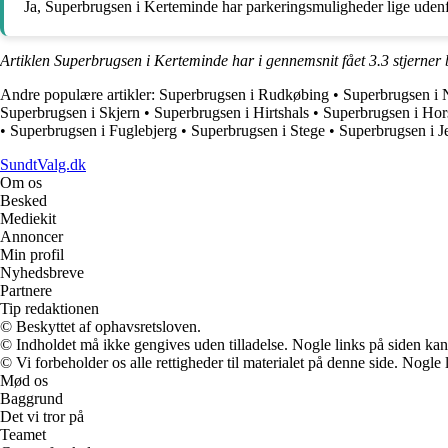
Ja, Superbrugsen i Kerteminde har parkeringsmuligheder lige udenfo
Artiklen Superbrugsen i Kerteminde har i gennemsnit fået
3.3
stjerner
Andre populære artikler:
Superbrugsen i Rudkøbing
•
Superbrugsen i
Superbrugsen i Skjern
•
Superbrugsen i Hirtshals
•
Superbrugsen i Hor
•
Superbrugsen i Fuglebjerg
•
Superbrugsen i Stege
•
Superbrugsen i J
SundtValg.dk
Om os
Besked
Mediekit
Annoncer
Min profil
Nyhedsbreve
Partnere
Tip redaktionen
© Beskyttet af ophavsretsloven.
© Indholdet må ikke gengives uden tilladelse. Nogle links på siden ka
© Vi forbeholder os alle rettigheder til materialet på denne side. Nogle
Mød os
Baggrund
Det vi tror på
Teamet