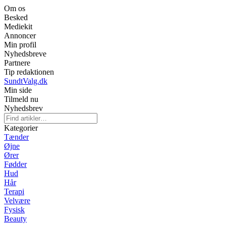
Om os
Besked
Mediekit
Annoncer
Min profil
Nyhedsbreve
Partnere
Tip redaktionen
SundtValg.dk
Min side
Tilmeld nu
Nyhedsbrev
Kategorier
Tænder
Øjne
Ører
Fødder
Hud
Hår
Terapi
Velvære
Fysisk
Beauty