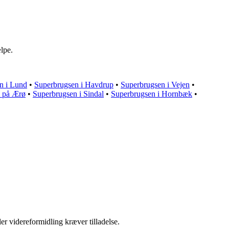
lpe.
n i Lund
•
Superbrugsen i Havdrup
•
Superbrugsen i Vejen
•
 på Ærø
•
Superbrugsen i Sindal
•
Superbrugsen i Hornbæk
•
er videreformidling kræver tilladelse.