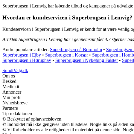
Superbrugsen i Lemvig har løbende tilbud og kampagner på udvalgte va
Hvordan er kundeservicen i Superbrugsen i Lemvig?
Kundeservicen i Superbrugsen i Lemvig er kendt for at være venlig o
Artiklen Superbrugsen i Lemvig har i gennemsnit fået
4.7
stjerner ba
Andre populære artikler:
Superbrugsen på Bornholm
•
Superbrugsen 
Superbrugsen i Ejby
•
Superbrugsen i Korsør
•
Superbrugsen i Horn
Superbrugsen i Høruphav
•
Superbrugsen i Nykøbing Falster
•
Super
SundtValg.dk
Om os
Besked
Mediekit
Annoncer
Min profil
Nyhedsbreve
Partnere
Tip redaktionen
© Beskyttet af ophavsretsloven.
© Indholdet må ikke gengives uden tilladelse. Nogle links på siden 
© Vi forbeholder os alle rettigheder til materialet på denne side. Nog