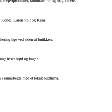
er, mejeriprodukter, kolonialvarer og meget mere.
e Kondi, Karen Volf og Kims.
ering lige ved siden af butikken.
bagt friskt brød og kager.
n i samarbejde med et lokalt budfirma.