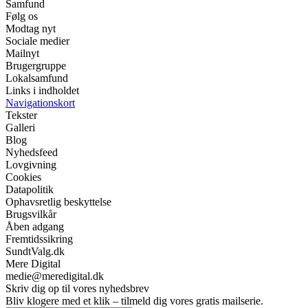
Samfund
Følg os
Modtag nyt
Sociale medier
Mailnyt
Brugergruppe
Lokalsamfund
Links i indholdet
Navigationskort
Tekster
Galleri
Blog
Nyhedsfeed
Lovgivning
Cookies
Datapolitik
Ophavsretlig beskyttelse
Brugsvilkår
Åben adgang
Fremtidssikring
SundtValg.dk
Mere Digital
medie@meredigital.dk
Skriv dig op til vores nyhedsbrev
Bliv klogere med et klik – tilmeld dig vores gratis mailserie.