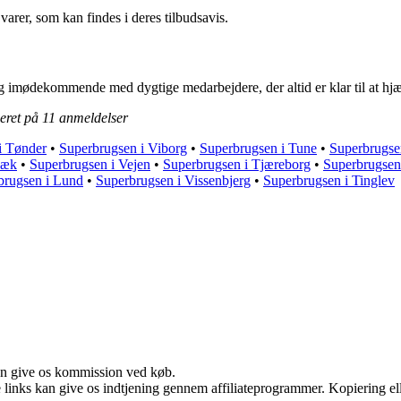
rer, som kan findes i deres tilbudsavis.
g imødekommende med dygtige medarbejdere, der altid er klar til at hjæ
seret på
11
anmeldelser
i Tønder
•
Superbrugsen i Viborg
•
Superbrugsen i Tune
•
Superbrugse
bæk
•
Superbrugsen i Vejen
•
Superbrugsen i Tjæreborg
•
Superbrugsen
brugsen i Lund
•
Superbrugsen i Vissenbjerg
•
Superbrugsen i Tinglev
kan give os kommission ved køb.
le links kan give os indtjening gennem affiliateprogrammer. Kopiering ell