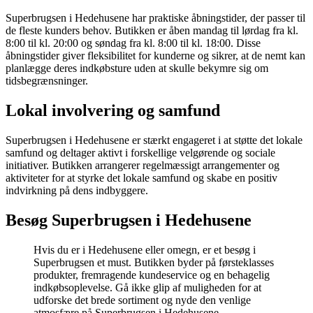
Superbrugsen i Hedehusene har praktiske åbningstider, der passer til
de fleste kunders behov. Butikken er åben mandag til lørdag fra kl.
8:00 til kl. 20:00 og søndag fra kl. 8:00 til kl. 18:00. Disse
åbningstider giver fleksibilitet for kunderne og sikrer, at de nemt kan
planlægge deres indkøbsture uden at skulle bekymre sig om
tidsbegrænsninger.
Lokal involvering og samfund
Superbrugsen i Hedehusene er stærkt engageret i at støtte det lokale
samfund og deltager aktivt i forskellige velgørende og sociale
initiativer. Butikken arrangerer regelmæssigt arrangementer og
aktiviteter for at styrke det lokale samfund og skabe en positiv
indvirkning på dens indbyggere.
Besøg Superbrugsen i Hedehusene
Hvis du er i Hedehusene eller omegn, er et besøg i
Superbrugsen et must. Butikken byder på førsteklasses
produkter, fremragende kundeservice og en behagelig
indkøbsoplevelse. Gå ikke glip af muligheden for at
udforske det brede sortiment og nyde den venlige
atmosfære på Superbrugsen i Hedehusene.