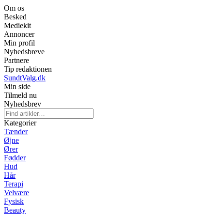
Om os
Besked
Mediekit
Annoncer
Min profil
Nyhedsbreve
Partnere
Tip redaktionen
SundtValg.dk
Min side
Tilmeld nu
Nyhedsbrev
Kategorier
Tænder
Øjne
Ører
Fødder
Hud
Hår
Terapi
Velvære
Fysisk
Beauty