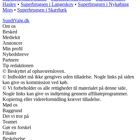
Haslev
•
Superbrugsen i Langeskov
•
Superbrugsen i Nykøbing
Mors
•
Superbrugsen i Skærbæk
SundtValg.dk
Om os
Besked
Mediekit
Annoncer
Min profil
Nyhedsbreve
Partnere
Tip redaktionen
© Beskyttet af ophavsretsloven.
© Indholdet må ikke gengives uden tilladelse. Nogle links på siden
kan give os kommission ved køb.
© Vi forbeholder os alle rettigheder til materialet på denne side.
Nogle links kan give os indtjening gennem affiliateprogrammer.
Kopiering eller videreformidling kræver tilladelse.
Mød os
Baggrund
Det vi tror på
Teamet
Gør en forskel
Filialer
Beskrivelse