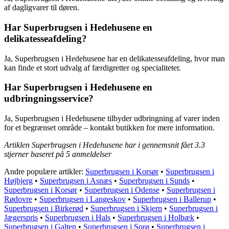
af dagligvarer til døren.
Har Superbrugsen i Hedehusene en
delikatesseafdeling?
Ja, Superbrugsen i Hedehusene har en delikatesseafdeling, hvor man
kan finde et stort udvalg af færdigretter og specialiteter.
Har Superbrugsen i Hedehusene en
udbringningsservice?
Ja, Superbrugsen i Hedehusene tilbyder udbringning af varer inden
for et begrænset område – kontakt butikken for mere information.
Artiklen Superbrugsen i Hedehusene har i gennemsnit fået
3.3
stjerner baseret på
5
anmeldelser
Andre populære artikler:
Superbrugsen i Korsør
•
Superbrugsen i
Højbjerg
•
Superbrugsen i Asnæs
•
Superbrugsen i Sunds
•
Superbrugsen i Korsør
•
Superbrugsen i Odense
•
Superbrugsen i
Rødovre
•
Superbrugsen i Langeskov
•
Superbrugsen i Ballerup
•
Superbrugsen i Birkerød
•
Superbrugsen i Skjern
•
Superbrugsen i
Jægerspris
•
Superbrugsen i Hals
•
Superbrugsen i Holbæk
•
Superbrugsen i Galten
•
Superbrugsen i Sorø
•
Superbrugsen i