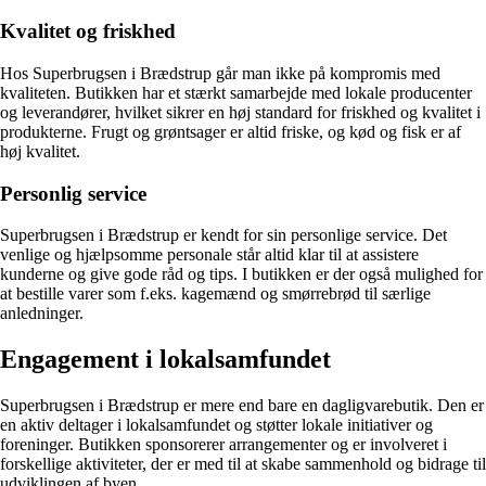
Kvalitet og friskhed
Hos Superbrugsen i Brædstrup går man ikke på kompromis med
kvaliteten. Butikken har et stærkt samarbejde med lokale producenter
og leverandører, hvilket sikrer en høj standard for friskhed og kvalitet i
produkterne. Frugt og grøntsager er altid friske, og kød og fisk er af
høj kvalitet.
Personlig service
Superbrugsen i Brædstrup er kendt for sin personlige service. Det
venlige og hjælpsomme personale står altid klar til at assistere
kunderne og give gode råd og tips. I butikken er der også mulighed for
at bestille varer som f.eks. kagemænd og smørrebrød til særlige
anledninger.
Engagement i lokalsamfundet
Superbrugsen i Brædstrup er mere end bare en dagligvarebutik. Den er
en aktiv deltager i lokalsamfundet og støtter lokale initiativer og
foreninger. Butikken sponsorerer arrangementer og er involveret i
forskellige aktiviteter, der er med til at skabe sammenhold og bidrage til
udviklingen af byen.