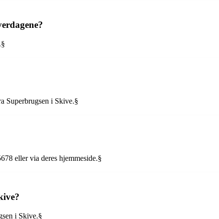
hverdagene?
.§
fra Superbrugsen i Skive.§
78 eller via deres hjemmeside.§
kive?
gsen i Skive.§