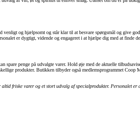
udvalg af vin, øl og spiritus til enhver smag. Uanset om du er på udkig e
id venligt og hjælpsomt og står klar til at besvare spørgsmål og give g
alet er dygtigt, vidende og engageret i at hjælpe dig med at finde de 
 spare penge på udvalgte varer. Hold øje med de aktuelle tilbudsaviser
på forskellige produkter. Butikken tilbyder også medlemsprogrammet Coo
ltid friske varer og et stort udvalg af specialprodukter. Personalet er 