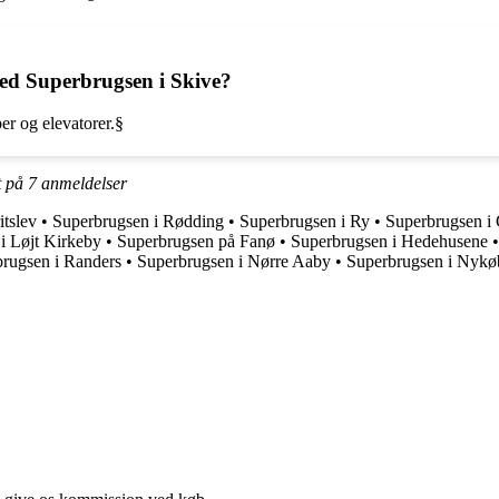
 ved Superbrugsen i Skive?
er og elevatorer.§
t på
7
anmeldelser
itslev
•
Superbrugsen i Rødding
•
Superbrugsen i Ry
•
Superbrugsen i 
i Løjt Kirkeby
•
Superbrugsen på Fanø
•
Superbrugsen i Hedehusene
rugsen i Randers
•
Superbrugsen i Nørre Aaby
•
Superbrugsen i Nykøb