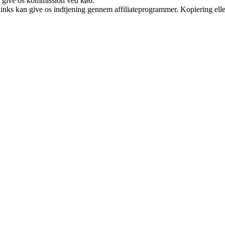
n give os kommission ved køb.
 links kan give os indtjening gennem affiliateprogrammer. Kopiering elle