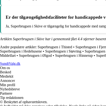
Er der tilgængelighedsfaciliteter for handicappede
Ja, Superbrugsen i Skive er tilgængelig for handicappede med ramp
Artiklen Superbrugsen i Skive har i gennemsnit fået
4.4
stjerner basere
Andre populære artikler:
Superbrugsen i Thisted
•
Superbrugsen i Fjerr
Superbrugsen i Hedehusene
•
Superbrugsen i Støvring
•
Superbrugsen 
Middelfart
•
Superbrugsen i Ølgod
•
Superbrugsen i Hinnerup
•
Superb
SundtValg.dk
Om os
Besked
Mediekit
Annoncer
Min profil
Nyhedsbreve
Partnere
Tip redaktionen
© Beskyttet af ophavsretsloven.