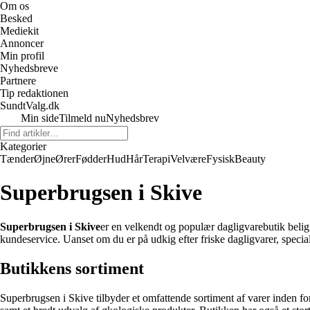
Om os
Besked
Mediekit
Annoncer
Min profil
Nyhedsbreve
Partnere
Tip redaktionen
SundtValg.dk
Min side
Tilmeld nu
Nyhedsbrev
Kategorier
Tænder
Øjne
Ører
Fødder
Hud
Hår
Terapi
Velvære
Fysisk
Beauty
Superbrugsen i Skive
Superbrugsen i Skive
er en velkendt og populær dagligvarebutik beligg
kundeservice. Uanset om du er på udkig efter friske dagligvarer, specia
Butikkens sortiment
Superbrugsen i Skive tilbyder et omfattende sortiment af varer inden for 