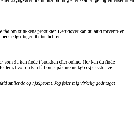
fter dagligvarer til din husholdning eller skal bruge ingredienser til en
ode råd om butikkens produkter. Derudover kan du altid forvente en
bedste løsninger til dine behov.
, som du kan finde i butikken eller online. Her kan du finde
p Medlem, hvor du kan få bonus på dine indkøb og eksklusive
altid smilende og hjælpsomt. Jeg føler mig virkelig godt taget