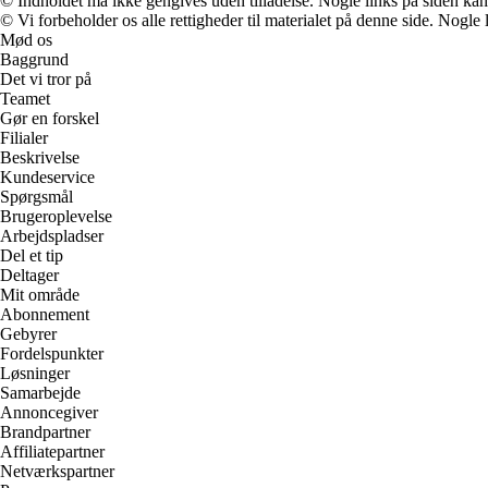
© Indholdet må ikke gengives uden tilladelse. Nogle links på siden ka
© Vi forbeholder os alle rettigheder til materialet på denne side. Nogle
Mød os
Baggrund
Det vi tror på
Teamet
Gør en forskel
Filialer
Beskrivelse
Kundeservice
Spørgsmål
Brugeroplevelse
Arbejdspladser
Del et tip
Deltager
Mit område
Abonnement
Gebyrer
Fordelspunkter
Løsninger
Samarbejde
Annoncegiver
Brandpartner
Affiliatepartner
Netværkspartner