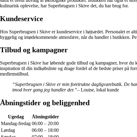
samt et bredt udvalg af økologiske produkter. Butikken har også et stort 
kulinarisk oplevelse, har Superbrugsen i Skive det, du har brug for.
Kundeservice
Hos Superbrugsen i Skive er kundeservice i højsædet. Personalet er alt
hyggelig og imødekommende atmosfære, når du handler i butikken. Person
Tilbud og kampagner
Superbrugsen i Skive har løbende gode tilbud og kampagner, hvor du kan
inspiration til din indkøbsliste og drage fordel af de bedste priser 
medlemstilbud.
“Superbrugsen i Skive er min foretrukne dagligvarebutik. De har a
imod hver gang jeg handler der.”
– Louise, lokal kunde
Åbningstider og beliggenhed
Ugedag
Åbningstider
Mandag-fredag
06:00 – 20:00
Lørdag
06:00 – 18:00
Søndag
07:00 – 18:00