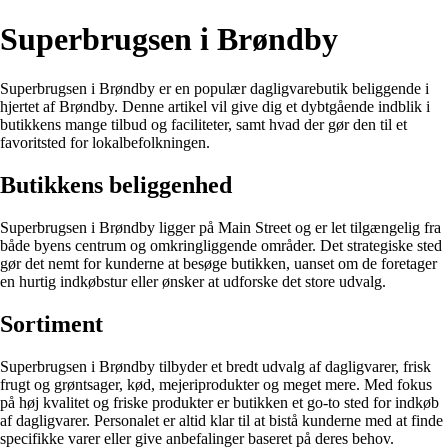
Superbrugsen i Brøndby
Superbrugsen i Brøndby er en populær dagligvarebutik beliggende i
hjertet af Brøndby. Denne artikel vil give dig et dybtgående indblik i
butikkens mange tilbud og faciliteter, samt hvad der gør den til et
favoritsted for lokalbefolkningen.
Butikkens beliggenhed
Superbrugsen i Brøndby ligger på Main Street og er let tilgængelig fra
både byens centrum og omkringliggende områder. Det strategiske sted
gør det nemt for kunderne at besøge butikken, uanset om de foretager
en hurtig indkøbstur eller ønsker at udforske det store udvalg.
Sortiment
Superbrugsen i Brøndby tilbyder et bredt udvalg af dagligvarer, frisk
frugt og grøntsager, kød, mejeriprodukter og meget mere. Med fokus
på høj kvalitet og friske produkter er butikken et go-to sted for indkøb
af dagligvarer. Personalet er altid klar til at bistå kunderne med at finde
specifikke varer eller give anbefalinger baseret på deres behov.