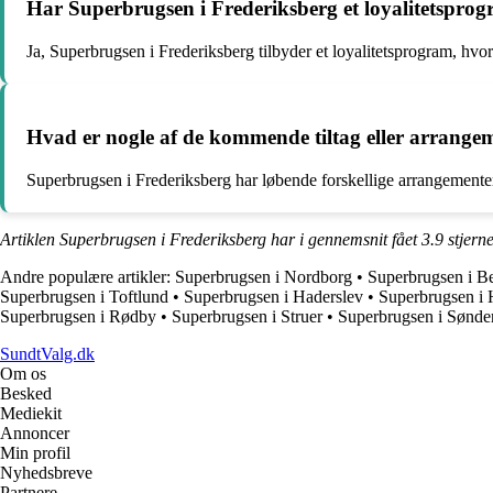
Har Superbrugsen i Frederiksberg et loyalitetspro
Ja, Superbrugsen i Frederiksberg tilbyder et loyalitetsprogram, hvo
Hvad er nogle af de kommende tiltag eller arrange
Superbrugsen i Frederiksberg har løbende forskellige arrangementer
Artiklen Superbrugsen i Frederiksberg har i gennemsnit fået
3.9
stjern
Andre populære artikler:
Superbrugsen i Nordborg
•
Superbrugsen i Be
Superbrugsen i Toftlund
•
Superbrugsen i Haderslev
•
Superbrugsen i
Superbrugsen i Rødby
•
Superbrugsen i Struer
•
Superbrugsen i Sønde
SundtValg.dk
Om os
Besked
Mediekit
Annoncer
Min profil
Nyhedsbreve
Partnere