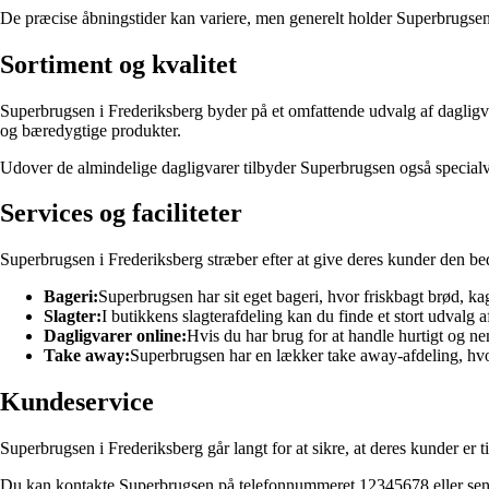
De præcise åbningstider kan variere, men generelt holder Superbrugsen åbe
Sortiment og kvalitet
Superbrugsen i Frederiksberg byder på et omfattende udvalg af dagligvar
og bæredygtige produkter.
Udover de almindelige dagligvarer tilbyder Superbrugsen også specialv
Services og faciliteter
Superbrugsen i Frederiksberg stræber efter at give deres kunder den bedst
Bageri:
Superbrugsen har sit eget bageri, hvor friskbagt brød, ka
Slagter:
I butikkens slagterafdeling kan du finde et stort udvalg a
Dagligvarer online:
Hvis du har brug for at handle hurtigt og ne
Take away:
Superbrugsen har en lækker take away-afdeling, hvor
Kundeservice
Superbrugsen i Frederiksberg går langt for at sikre, at deres kunder er t
Du kan kontakte Superbrugsen på telefonnummeret 12345678 eller send