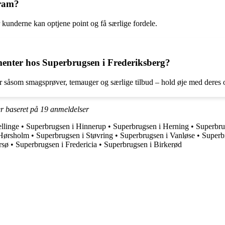
gram?
r kunderne kan optjene point og få særlige fordele.
menter hos Superbrugsen i Frederiksberg?
 såsom smagsprøver, temauger og særlige tilbud – hold øje med deres op
er baseret på
19
anmeldelser
llinge
•
Superbrugsen i Hinnerup
•
Superbrugsen i Herning
•
Superbr
 Hørsholm
•
Superbrugsen i Støvring
•
Superbrugsen i Vanløse
•
Superb
rsø
•
Superbrugsen i Fredericia
•
Superbrugsen i Birkerød