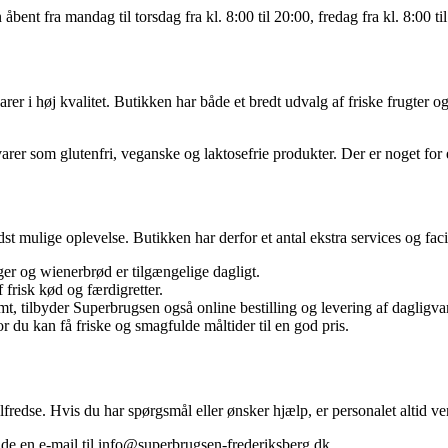
nt fra mandag til torsdag fra kl. 8:00 til 20:00, fredag fra kl. 8:00 til 
er i høj kvalitet. Butikken har både et bredt udvalg af friske frugter 
arer som glutenfri, veganske og laktosefrie produkter. Der er noget fo
 mulige oplevelse. Butikken har derfor et antal ekstra services og facili
ger og wienerbrød er tilgængelige dagligt.
f frisk kød og færdigretter.
mt, tilbyder Superbrugsen også online bestilling og levering af dagligvar
 du kan få friske og smagfulde måltider til en god pris.
ilfredse. Hvis du har spørgsmål eller ønsker hjælp, er personalet altid ve
e en e-mail til info@superbrugsen-frederiksberg.dk.