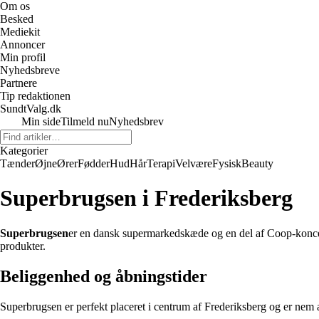
Om os
Besked
Mediekit
Annoncer
Min profil
Nyhedsbreve
Partnere
Tip redaktionen
SundtValg.dk
Min side
Tilmeld nu
Nyhedsbrev
Kategorier
Tænder
Øjne
Ører
Fødder
Hud
Hår
Terapi
Velvære
Fysisk
Beauty
Superbrugsen i Frederiksberg
Superbrugsen
er en dansk supermarkedskæde og en del af Coop-koncern
produkter.
Beliggenhed og åbningstider
Superbrugsen er perfekt placeret i centrum af Frederiksberg og er nem a