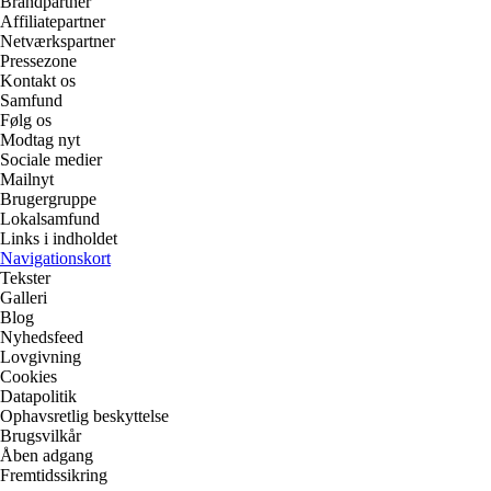
Brandpartner
Affiliatepartner
Netværkspartner
Pressezone
Kontakt os
Samfund
Følg os
Modtag nyt
Sociale medier
Mailnyt
Brugergruppe
Lokalsamfund
Links i indholdet
Navigationskort
Tekster
Galleri
Blog
Nyhedsfeed
Lovgivning
Cookies
Datapolitik
Ophavsretlig beskyttelse
Brugsvilkår
Åben adgang
Fremtidssikring