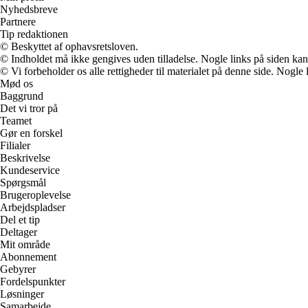
Nyhedsbreve
Partnere
Tip redaktionen
© Beskyttet af ophavsretsloven.
© Indholdet må ikke gengives uden tilladelse. Nogle links på siden ka
© Vi forbeholder os alle rettigheder til materialet på denne side. Nogle
Mød os
Baggrund
Det vi tror på
Teamet
Gør en forskel
Filialer
Beskrivelse
Kundeservice
Spørgsmål
Brugeroplevelse
Arbejdspladser
Del et tip
Deltager
Mit område
Abonnement
Gebyrer
Fordelspunkter
Løsninger
Samarbejde