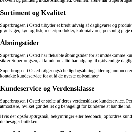
bekvem og pålidelig indkøbsmulighed. Gennem årene har Superbrugsen ti
Sortiment og Kvalitet
Superbrugsen i Osted tilbyder et bredt udvalg af dagligvarer og produk
grøntsager, kød og fisk, mejeriprodukter, kolonialvarer, personlig pleje
Åbningstider
Superbrugsen i Osted har fleksible åbningstider for at imødekomme kun
sikrer Superbrugsen, at kunderne altid har adgang til nødvendige dagligv
Superbrugsen i Osted følger også helligdagsåbningstider og annoncerer 
kontakte kundeservice for at få de nyeste oplysninger.
Kundeservice og Verdensklasse
Superbrugsen i Osted er stolte af deres verdensklasse kundeservice. Perso
atmosfære, hvilket gør det let og behageligt for kunderne at handle ind.
Hvis der opstår spørgsmål, bekymringer eller feedback, opfordres kunde
de besøger butikken.