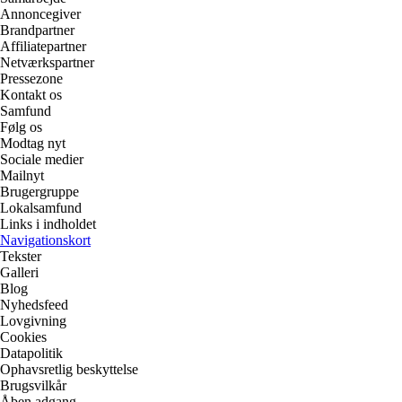
Annoncegiver
Brandpartner
Affiliatepartner
Netværkspartner
Pressezone
Kontakt os
Samfund
Følg os
Modtag nyt
Sociale medier
Mailnyt
Brugergruppe
Lokalsamfund
Links i indholdet
Navigationskort
Tekster
Galleri
Blog
Nyhedsfeed
Lovgivning
Cookies
Datapolitik
Ophavsretlig beskyttelse
Brugsvilkår
Åben adgang