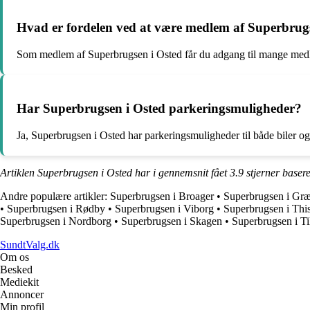
Hvad er fordelen ved at være medlem af Superbrug
Som medlem af Superbrugsen i Osted får du adgang til mange medlem
Har Superbrugsen i Osted parkeringsmuligheder?
Ja, Superbrugsen i Osted har parkeringsmuligheder til både biler og
Artiklen Superbrugsen i Osted har i gennemsnit fået
3.9
stjerner baser
Andre populære artikler:
Superbrugsen i Broager
•
Superbrugsen i Græ
•
Superbrugsen i Rødby
•
Superbrugsen i Viborg
•
Superbrugsen i Thi
Superbrugsen i Nordborg
•
Superbrugsen i Skagen
•
Superbrugsen i Ti
SundtValg.dk
Om os
Besked
Mediekit
Annoncer
Min profil