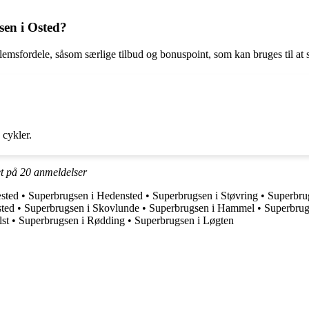
sen i Osted?
sfordele, såsom særlige tilbud og bonuspoint, som kan bruges til at 
 cykler.
et på
20
anmeldelser
sted
•
Superbrugsen i Hedensted
•
Superbrugsen i Støvring
•
Superbru
sted
•
Superbrugsen i Skovlunde
•
Superbrugsen i Hammel
•
Superbrug
lst
•
Superbrugsen i Rødding
•
Superbrugsen i Løgten