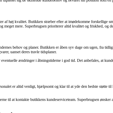
lpasset sig de skiftende kundebehov og bevaret sin position som en pål
ter af høj kvalitet. Butikken stræber efter at imødekomme forskellige s
 og meget mere. Superbrugsen prioriterer altid kvalitet og friskhed, og 
dernes behov og planer. Butikken er åben syv dage om ugen, fra tidlige
arer, uanset deres travle tidsplaner.
eventuelle ændringer i åbningstiderne i god tid. Det anbefales, at kund
nalet er altid venligt, hjælpsomt og klar til at yde den bedste støtte ti
rne til at kontakte butikkens kundeserviceteam. Superbrugsen ønsker at 