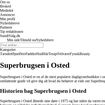
Om os
Besked
Mediekit
Annoncer
Min profil
Nyhedsbreve
Partnere
Tip redaktionen
SundtValg.dk
Min side
Tilmeld nu
Nyhedsbrev
Kategorier
Tænder
Øjne
Ører
Fødder
Hud
Hår
Terapi
Velvære
Fysisk
Beauty
Superbrugsen i Osted
Superbrugsen i Osted er en af ​​de mest populære dagligvarebutikker i 
omfattende guide vil give dig alt hvad du behøver at vide om Superbrug
Historien bag Superbrugsen i Osted
Superbrugsen i Osted åbnede sine døre i 1975 og har siden da været en