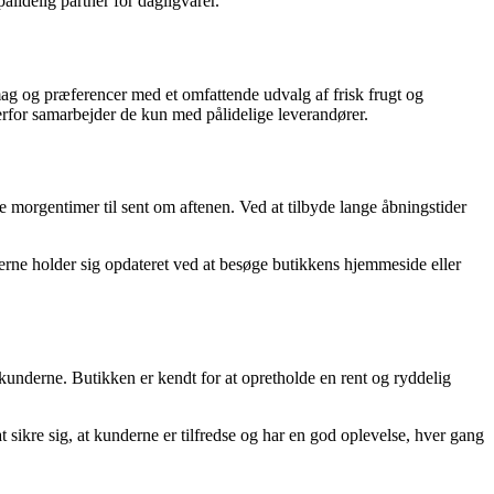
idelig partner for dagligvarer.
mag og præferencer med et omfattende udvalg af frisk frugt og
derfor samarbejder de kun med pålidelige leverandører.
 morgentimer til sent om aftenen. Ved at tilbyde lange åbningstider
erne holder sig opdateret ved at besøge butikkens hjemmeside eller
l kunderne. Butikken er kendt for at opretholde en rent og ryddelig
sikre sig, at kunderne er tilfredse og har en god oplevelse, hver gang