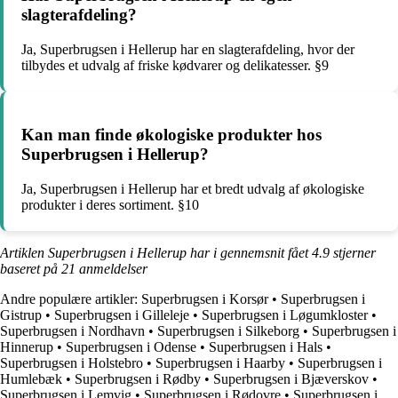
slagterafdeling?
Ja, Superbrugsen i Hellerup har en slagterafdeling, hvor der
tilbydes et udvalg af friske kødvarer og delikatesser. §9
Kan man finde økologiske produkter hos
Superbrugsen i Hellerup?
Ja, Superbrugsen i Hellerup har et bredt udvalg af økologiske
produkter i deres sortiment. §10
Artiklen Superbrugsen i Hellerup har i gennemsnit fået
4.9
stjerner
baseret på
21
anmeldelser
Andre populære artikler:
Superbrugsen i Korsør
•
Superbrugsen i
Gistrup
•
Superbrugsen i Gilleleje
•
Superbrugsen i Løgumkloster
•
Superbrugsen i Nordhavn
•
Superbrugsen i Silkeborg
•
Superbrugsen i
Hinnerup
•
Superbrugsen i Odense
•
Superbrugsen i Hals
•
Superbrugsen i Holstebro
•
Superbrugsen i Haarby
•
Superbrugsen i
Humlebæk
•
Superbrugsen i Rødby
•
Superbrugsen i Bjæverskov
•
Superbrugsen i Lemvig
•
Superbrugsen i Rødovre
•
Superbrugsen i