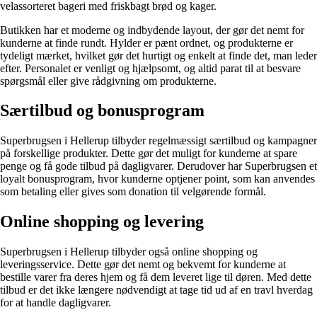
velassorteret bageri med friskbagt brød og kager.
Butikken har et moderne og indbydende layout, der gør det nemt for
kunderne at finde rundt. Hylder er pænt ordnet, og produkterne er
tydeligt mærket, hvilket gør det hurtigt og enkelt at finde det, man leder
efter. Personalet er venligt og hjælpsomt, og altid parat til at besvare
spørgsmål eller give rådgivning om produkterne.
Særtilbud og bonusprogram
Superbrugsen i Hellerup tilbyder regelmæssigt særtilbud og kampagner
på forskellige produkter. Dette gør det muligt for kunderne at spare
penge og få gode tilbud på dagligvarer. Derudover har Superbrugsen et
loyalt bonusprogram, hvor kunderne optjener point, som kan anvendes
som betaling eller gives som donation til velgørende formål.
Online shopping og levering
Superbrugsen i Hellerup tilbyder også online shopping og
leveringsservice. Dette gør det nemt og bekvemt for kunderne at
bestille varer fra deres hjem og få dem leveret lige til døren. Med dette
tilbud er det ikke længere nødvendigt at tage tid ud af en travl hverdag
for at handle dagligvarer.