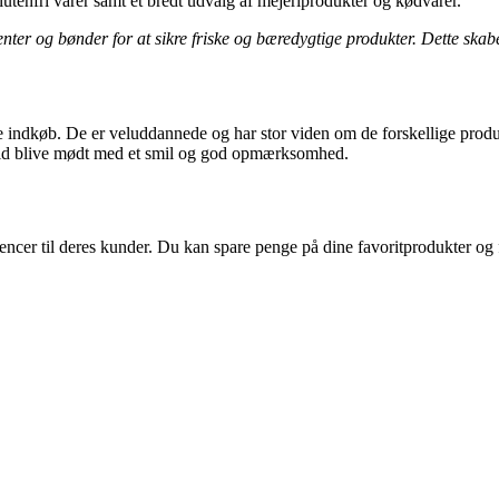
utenfri varer samt et bredt udvalg af mejeriprodukter og kødvarer.
ter og bønder for at sikre friske og bæredygtige produkter. Dette skab
ine indkøb. De er veluddannede og har stor viden om de forskellige prod
altid blive mødt med et smil og god opmærksomhed.
rencer til deres kunder. Du kan spare penge på dine favoritprodukter o