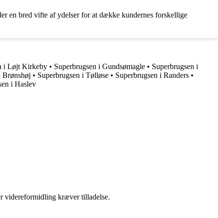
r en bred vifte af ydelser for at dække kundernes forskellige
 i Løjt Kirkeby
•
Superbrugsen i Gundsømagle
•
Superbrugsen i
i Brønshøj
•
Superbrugsen i Tølløse
•
Superbrugsen i Randers
•
en i Haslev
r videreformidling kræver tilladelse.