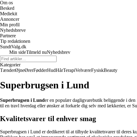
Om os
Besked
Mediekit
Annoncer
Min profil
Nyhedsbreve
Partnere
Tip redaktionen
SundtValg.dk
Min side
Tilmeld nu
Nyhedsbrev
Kategorier
Tænder
Øjne
Ører
Fødder
Hud
Hår
Terapi
Velvære
Fysisk
Beauty
Superbrugsen i Lund
Superbrugsen i Lund
er en populær dagligvarebutik beliggende i den 
til en travl hverdag eller ønsker at forkæle dig selv med lækkerier, er 
Kvalitetsvarer til enhver smag
Superbrugsen i Lund er dedikeret til at tilbyde kvalitetsvarer til deres k