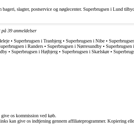
ageri, slagter, postservice og nøglecenter. Superbrugsen i Lund tilbyde
t på
39
anmeldelser
leleje
•
Superbrugsen i Tranbjerg
•
Superbrugsen i Nibe
•
Superbrugsen
uperbrugsen i Randers
•
Superbrugsen i Nørresundby
•
Superbrugsen 
ndby
•
Superbrugsen i Højbjerg
•
Superbrugsen i Skælskør
•
Superbrugs
n give os kommission ved køb.
 links kan give os indtjening gennem affiliateprogrammer. Kopiering elle