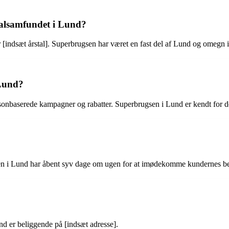
kalsamfundet i Lund?
[indsæt årstal]. Superbrugsen har været en fast del af Lund og omegn i a
 Lund?
sonbaserede kampagner og rabatter. Superbrugsen i Lund er kendt for der
gsen i Lund har åbent syv dage om ugen for at imødekomme kundernes b
d er beliggende på [indsæt adresse].