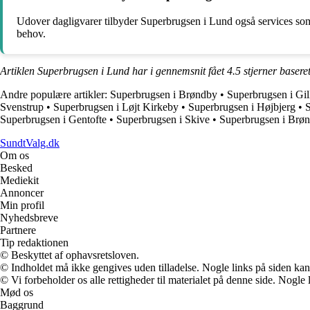
Udover dagligvarer tilbyder Superbrugsen i Lund også services som b
behov.
Artiklen Superbrugsen i Lund har i gennemsnit fået
4.5
stjerner basere
Andre populære artikler:
Superbrugsen i Brøndby
•
Superbrugsen i Gil
Svenstrup
•
Superbrugsen i Løjt Kirkeby
•
Superbrugsen i Højbjerg
•
S
Superbrugsen i Gentofte
•
Superbrugsen i Skive
•
Superbrugsen i Brø
SundtValg.dk
Om os
Besked
Mediekit
Annoncer
Min profil
Nyhedsbreve
Partnere
Tip redaktionen
© Beskyttet af ophavsretsloven.
© Indholdet må ikke gengives uden tilladelse. Nogle links på siden ka
© Vi forbeholder os alle rettigheder til materialet på denne side. Nogle
Mød os
Baggrund