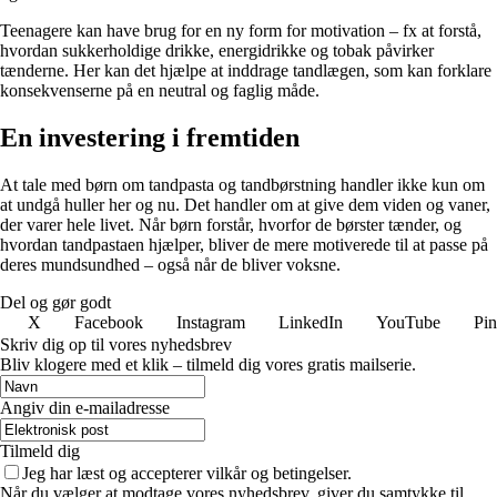
Teenagere kan have brug for en ny form for motivation – fx at forstå,
hvordan sukkerholdige drikke, energidrikke og tobak påvirker
tænderne. Her kan det hjælpe at inddrage tandlægen, som kan forklare
konsekvenserne på en neutral og faglig måde.
En investering i fremtiden
At tale med børn om tandpasta og tandbørstning handler ikke kun om
at undgå huller her og nu. Det handler om at give dem viden og vaner,
der varer hele livet. Når børn forstår, hvorfor de børster tænder, og
hvordan tandpastaen hjælper, bliver de mere motiverede til at passe på
deres mundsundhed – også når de bliver voksne.
Del og gør godt
X
Facebook
Instagram
LinkedIn
YouTube
Pin
Skriv dig op til vores nyhedsbrev
Bliv klogere med et klik – tilmeld dig vores gratis mailserie.
Angiv din e-mailadresse
Tilmeld dig
Jeg har læst og accepterer vilkår og betingelser.
Når du vælger at modtage vores nyhedsbrev, giver du samtykke til