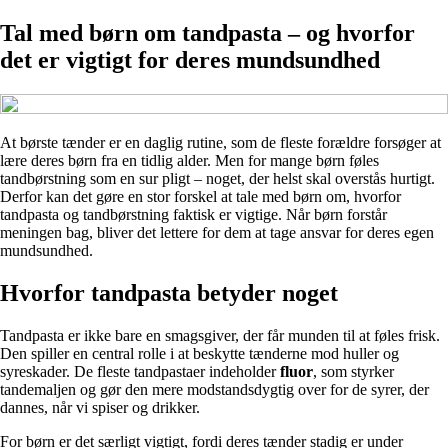
Tal med børn om tandpasta – og hvorfor
det er vigtigt for deres mundsundhed
At børste tænder er en daglig rutine, som de fleste forældre forsøger at
lære deres børn fra en tidlig alder. Men for mange børn føles
tandbørstning som en sur pligt – noget, der helst skal overstås hurtigt.
Derfor kan det gøre en stor forskel at tale med børn om, hvorfor
tandpasta og tandbørstning faktisk er vigtige. Når børn forstår
meningen bag, bliver det lettere for dem at tage ansvar for deres egen
mundsundhed.
Hvorfor tandpasta betyder noget
Tandpasta er ikke bare en smagsgiver, der får munden til at føles frisk.
Den spiller en central rolle i at beskytte tænderne mod huller og
syreskader. De fleste tandpastaer indeholder
fluor
, som styrker
tandemaljen og gør den mere modstandsdygtig over for de syrer, der
dannes, når vi spiser og drikker.
For børn er det særligt vigtigt, fordi deres tænder stadig er under