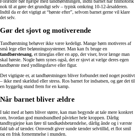
Forældre bør hjælpe med tandbørstningen, indtil barnet har finmotorik
nok til at gøre det grundigt selv – typisk omkring 10-12-årsalderen.
Indtil da er det vigtigt at “børste efter”, selvom barnet gerne vil klare
det selv.
Gør det sjovt og motiverende
Tandbørstning behøver ikke være kedeligt. Mange børn motiveres af
små lege eller belønningssystemer. Man kan fx bruge en
tandbørstesang
, et timeglas eller en app, der viser, hvor længe man
skal børste. Nogle børn synes også, det er sjovt at vælge deres egen
tandbørste med yndlingsfarve eller figur.
Det vigtigste er, at tandbørstningen bliver forbundet med noget positivt
– ikke med skældud eller stress. Ros barnet for indsatsen, og gør det til
en hyggelig stund frem for en kamp.
Når barnet bliver ældre
I takt med at børn bliver større, kan man begynde at tale mere konkret
om, hvordan god mundsundhed påvirker hele kroppen. Dårlig
tandhygiejne kan føre til tandkødsbetændelse, dårlig ånde og i værste
fald tab af tænder. Omvendt giver sunde tænder selvtillid, et flot smil
og en frisk fornemmelse i munden.