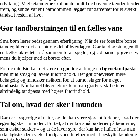
udvikling. Mælketænderne skal holde, indtil de blivende tænder bryder
frem, og sunde vaner i barndommen lægger fundamentet for et stærkt
tandsæt resten af livet.
Gør tandbørstningen til en fælles vane
Små børn lærer bedst gennem efterligning. Når de ser forældre børste
tænder, bliver det en naturlig del af hverdagen. Gør tandbørstningen til
en fælles aktivitet – stå sammen foran spejlet, og lad barnet prøve selv,
mens du hjælper med at børste efter.
For de mindste kan det være en god idé at bruge en
børnetandpasta
med mild smag og lavere fluorindhold. Det gør oplevelsen mere
behagelig og mindsker risikoen for, at barnet sluger for meget
tandpasta. Når barnet bliver ældre, kan man gradvist skifte til en
almindelig tandpasta med højere fluorindhold.
Tal om, hvad der sker i munden
Børn er nysgerrige af natur, og det kan være sjovt at forklare, hvad der
egentlig sker i munden. Fortæl, at der bor små bakterier på tænderne,
som elsker sukker – og at de laver syre, der kan lave huller, hvis man
ikke børster dem væk. Tandpastaen hjælper med at beskytte tænderne