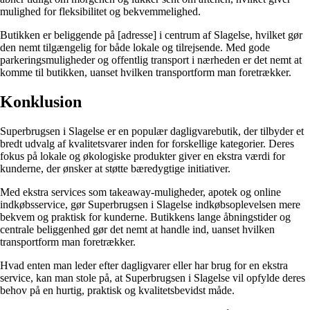
mulighed for fleksibilitet og bekvemmelighed.
Butikken er beliggende på [adresse] i centrum af Slagelse, hvilket gør
den nemt tilgængelig for både lokale og tilrejsende. Med gode
parkeringsmuligheder og offentlig transport i nærheden er det nemt at
komme til butikken, uanset hvilken transportform man foretrækker.
Konklusion
Superbrugsen i Slagelse er en populær dagligvarebutik, der tilbyder et
bredt udvalg af kvalitetsvarer inden for forskellige kategorier. Deres
fokus på lokale og økologiske produkter giver en ekstra værdi for
kunderne, der ønsker at støtte bæredygtige initiativer.
Med ekstra services som takeaway-muligheder, apotek og online
indkøbsservice, gør Superbrugsen i Slagelse indkøbsoplevelsen mere
bekvem og praktisk for kunderne. Butikkens lange åbningstider og
centrale beliggenhed gør det nemt at handle ind, uanset hvilken
transportform man foretrækker.
Hvad enten man leder efter dagligvarer eller har brug for en ekstra
service, kan man stole på, at Superbrugsen i Slagelse vil opfylde deres
behov på en hurtig, praktisk og kvalitetsbevidst måde.