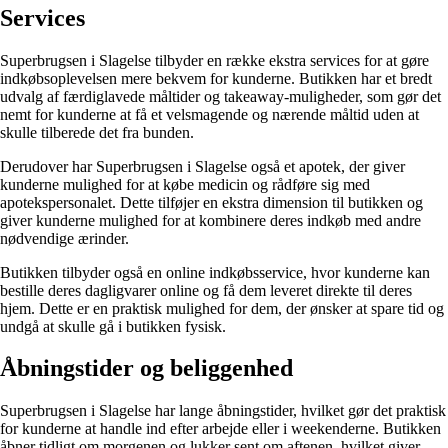
Services
Superbrugsen i Slagelse tilbyder en række ekstra services for at gøre
indkøbsoplevelsen mere bekvem for kunderne. Butikken har et bredt
udvalg af færdiglavede måltider og takeaway-muligheder, som gør det
nemt for kunderne at få et velsmagende og nærende måltid uden at
skulle tilberede det fra bunden.
Derudover har Superbrugsen i Slagelse også et apotek, der giver
kunderne mulighed for at købe medicin og rådføre sig med
apotekspersonalet. Dette tilføjer en ekstra dimension til butikken og
giver kunderne mulighed for at kombinere deres indkøb med andre
nødvendige ærinder.
Butikken tilbyder også en online indkøbsservice, hvor kunderne kan
bestille deres dagligvarer online og få dem leveret direkte til deres
hjem. Dette er en praktisk mulighed for dem, der ønsker at spare tid og
undgå at skulle gå i butikken fysisk.
Åbningstider og beliggenhed
Superbrugsen i Slagelse har lange åbningstider, hvilket gør det praktisk
for kunderne at handle ind efter arbejde eller i weekenderne. Butikken
åbner tidligt om morgenen og lukker sent om aftenen, hvilket giver