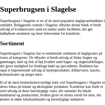
Superbrugsen i Slagelse
Superbrugsen i Slagelse er en af de mest populære dagligvarebutikker i
området. Beliggende centralt i Slagelse, tilbyder denne butik et bredt
udvalg af kvalitetsvarer samt en række andre faciliteter, der gør
indkøbene nemmere og mere bekvemme for kunderne.
Sortiment
Superbrugsen i Slagelse har et omfattende sortiment af dagligvarer på
tværs af kategorier. De tilbyder et bredt udvalg af friske frugter og
grøntsager, kød og fisk af høj kvalitet samt bager- og slagterafdelinger,
der giver mulighed for friskbagt brød og specialiteter. Butikken har
også et imponerende udvalg af mejeriprodukter, drikkevarer, snacks,
kolonialvarer og meget mere.
Et af de mest bemærkelsesværdige træk ved Superbrugsen i Slagelse er
deres fokus på lokale og økologiske produkter. Kunderne kan finde et
stort udvalg af disse bæredygtige varer, der stammer fra lokale
landmænd og producenter, hvilket giver en ekstra værdi for dem, der
ønsker at støtte lokalsamfundet og bæredygtige initiativer.