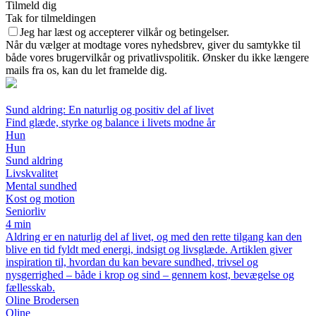
Tilmeld dig
Tak for tilmeldingen
Jeg har læst og accepterer vilkår og betingelser.
Når du vælger at modtage vores nyhedsbrev, giver du samtykke til
både vores brugervilkår og privatlivspolitik. Ønsker du ikke længere
mails fra os, kan du let framelde dig.
Sund aldring: En naturlig og positiv del af livet
Find glæde, styrke og balance i livets modne år
Hun
Hun
Sund aldring
Livskvalitet
Mental sundhed
Kost og motion
Seniorliv
4 min
Aldring er en naturlig del af livet, og med den rette tilgang kan den
blive en tid fyldt med energi, indsigt og livsglæde. Artiklen giver
inspiration til, hvordan du kan bevare sundhed, trivsel og
nysgerrighed – både i krop og sind – gennem kost, bevægelse og
fællesskab.
Oline Brodersen
Oline