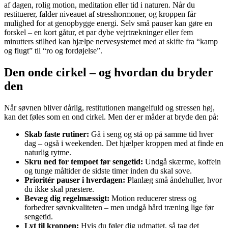
af dagen, rolig motion, meditation eller tid i naturen. Når du
restituerer, falder niveauet af stresshormoner, og kroppen får
mulighed for at genopbygge energi. Selv små pauser kan gøre en
forskel – en kort gåtur, et par dybe vejrtrækninger eller fem
minutters stilhed kan hjælpe nervesystemet med at skifte fra “kamp
og flugt” til “ro og fordøjelse”.
Den onde cirkel – og hvordan du bryder
den
Når søvnen bliver dårlig, restitutionen mangelfuld og stressen høj,
kan det føles som en ond cirkel. Men der er måder at bryde den på:
Skab faste rutiner:
Gå i seng og stå op på samme tid hver
dag – også i weekenden. Det hjælper kroppen med at finde en
naturlig rytme.
Skru ned for tempoet før sengetid:
Undgå skærme, koffein
og tunge måltider de sidste timer inden du skal sove.
Prioritér pauser i hverdagen:
Planlæg små åndehuller, hvor
du ikke skal præstere.
Bevæg dig regelmæssigt:
Motion reducerer stress og
forbedrer søvnkvaliteten – men undgå hård træning lige før
sengetid.
Lyt til kroppen:
Hvis du føler dig udmattet, så tag det