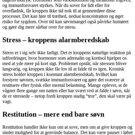
og immunforsvaret styrkes. Når du sover for lidt eller for
overfladisk, får kroppen ikke tid nok til at gennemføre disse
processer. Det kan føre til træthed, nedsat koncentration og øget
risiko for sygdom. Over tid kan søvnmangel også påvirke humøret
og gøre dig mere sårbar over for stress.
Stress – kroppens alarmberedskab
Stress er i sig selv ikke farligt. Det er kroppens naturlige reaktion på
udfordringer, hvor hormoner som adrenalin og kortisol hjælper os
med at yde mere på kort sigt. Problemet opstår, når stressen bliver
langvarig, og kroppen ikke får lov til at falde til ro igen. Kronisk
stress holder kroppen i konstant alarmberedskab, hvilket kan
forstyrre søvnen, svække immunforsvaret og gøre det sværere at
restituere efter fysisk eller mental belastning. Mange oplever, at de
vågner flere gange om natten eller har svært ved at falde i søvn, når
de er stressede – netop fordi kroppen stadig “tror”, den skal være på
vagt.
Restitution – mere end bare søvn
Restitution handler ikke kun om at sove, men om at give kroppen og
sindet mulighed for at genvinde balance. Det kan være pauser i løbet