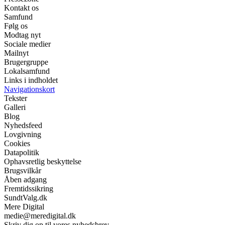
Kontakt os
Samfund
Følg os
Modtag nyt
Sociale medier
Mailnyt
Brugergruppe
Lokalsamfund
Links i indholdet
Navigationskort
Tekster
Galleri
Blog
Nyhedsfeed
Lovgivning
Cookies
Datapolitik
Ophavsretlig beskyttelse
Brugsvilkår
Åben adgang
Fremtidssikring
SundtValg.dk
Mere Digital
medie@meredigital.dk
Skriv dig op til vores nyhedsbrev