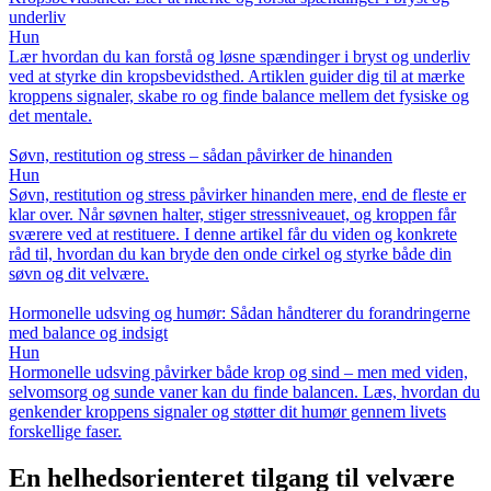
underliv
Hun
Lær hvordan du kan forstå og løsne spændinger i bryst og underliv
ved at styrke din kropsbevidsthed. Artiklen guider dig til at mærke
kroppens signaler, skabe ro og finde balance mellem det fysiske og
det mentale.
Søvn, restitution og stress – sådan påvirker de hinanden
Hun
Søvn, restitution og stress påvirker hinanden mere, end de fleste er
klar over. Når søvnen halter, stiger stressniveauet, og kroppen får
sværere ved at restituere. I denne artikel får du viden og konkrete
råd til, hvordan du kan bryde den onde cirkel og styrke både din
søvn og dit velvære.
Hormonelle udsving og humør: Sådan håndterer du forandringerne
med balance og indsigt
Hun
Hormonelle udsving påvirker både krop og sind – men med viden,
selvomsorg og sunde vaner kan du finde balancen. Læs, hvordan du
genkender kroppens signaler og støtter dit humør gennem livets
forskellige faser.
En helhedsorienteret tilgang til velvære