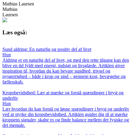
Mathias Laursen
Mathias
Laursen
Læs også:
Sund aldring: En naturlig og positiv del af livet
Hun
Aldring er en naturlig del af livet, og med den rette tilgang kan den
blive en tid fyldt med energi, indsigt og livsglæde. Artiklen giver
inspiration til, hvordan du kan bevare sundhed, trivsel og
nysgerrighed – både i krop og sind – gennem kost, bevægelse og
fællesskab.
Kropsbevidsthed: Lær at mærke og forstå spændinger i bryst og
underliv
Hun
Lær hvordan du kan forstå og løsne spændinger i bryst og underliv
ved at styrke din kropsbevidsthed. Artiklen guider dig til at mærke
kroppens signaler, skabe ro og finde balance mellem det fysiske og
det mentale.