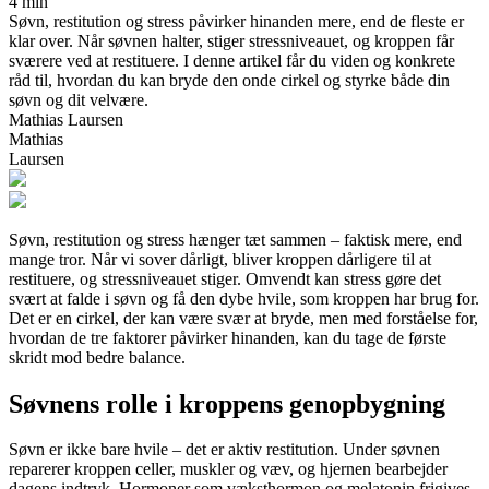
4 min
Søvn, restitution og stress påvirker hinanden mere, end de fleste er
klar over. Når søvnen halter, stiger stressniveauet, og kroppen får
sværere ved at restituere. I denne artikel får du viden og konkrete
råd til, hvordan du kan bryde den onde cirkel og styrke både din
søvn og dit velvære.
Mathias Laursen
Mathias
Laursen
Søvn, restitution og stress hænger tæt sammen – faktisk mere, end
mange tror. Når vi sover dårligt, bliver kroppen dårligere til at
restituere, og stressniveauet stiger. Omvendt kan stress gøre det
svært at falde i søvn og få den dybe hvile, som kroppen har brug for.
Det er en cirkel, der kan være svær at bryde, men med forståelse for,
hvordan de tre faktorer påvirker hinanden, kan du tage de første
skridt mod bedre balance.
Søvnens rolle i kroppens genopbygning
Søvn er ikke bare hvile – det er aktiv restitution. Under søvnen
reparerer kroppen celler, muskler og væv, og hjernen bearbejder
dagens indtryk. Hormoner som væksthormon og melatonin frigives,