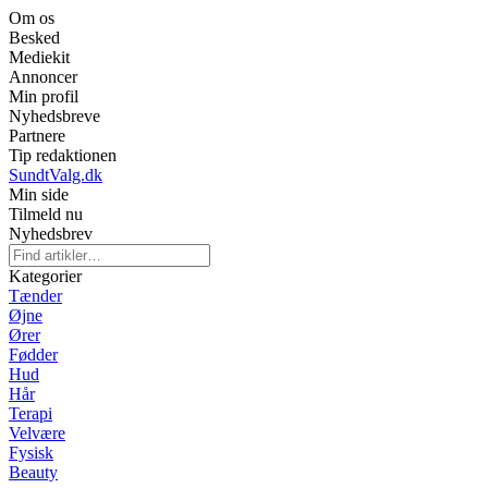
Om os
Besked
Mediekit
Annoncer
Min profil
Nyhedsbreve
Partnere
Tip redaktionen
SundtValg.dk
Min side
Tilmeld nu
Nyhedsbrev
Kategorier
Tænder
Øjne
Ører
Fødder
Hud
Hår
Terapi
Velvære
Fysisk
Beauty