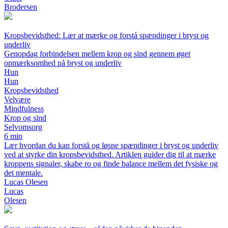
Brodersen
Kropsbevidsthed: Lær at mærke og forstå spændinger i bryst og
underliv
Genopdag forbindelsen mellem krop og sind gennem øget
opmærksomhed på bryst og underliv
Hun
Hun
Kropsbevidsthed
Velvære
Mindfulness
Krop og sind
Selvomsorg
6 min
Lær hvordan du kan forstå og løsne spændinger i bryst og underliv
ved at styrke din kropsbevidsthed. Artiklen guider dig til at mærke
kroppens signaler, skabe ro og finde balance mellem det fysiske og
det mentale.
Lucas Olesen
Lucas
Olesen