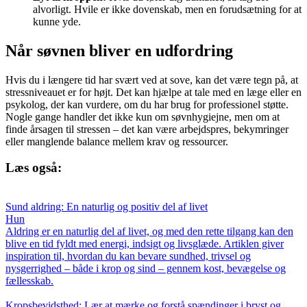
alvorligt. Hvile er ikke dovenskab, men en forudsætning for at
kunne yde.
Når søvnen bliver en udfordring
Hvis du i længere tid har svært ved at sove, kan det være tegn på, at
stressniveauet er for højt. Det kan hjælpe at tale med en læge eller en
psykolog, der kan vurdere, om du har brug for professionel støtte.
Nogle gange handler det ikke kun om søvnhygiejne, men om at
finde årsagen til stressen – det kan være arbejdspres, bekymringer
eller manglende balance mellem krav og ressourcer.
Læs også:
Sund aldring: En naturlig og positiv del af livet
Hun
Aldring er en naturlig del af livet, og med den rette tilgang kan den
blive en tid fyldt med energi, indsigt og livsglæde. Artiklen giver
inspiration til, hvordan du kan bevare sundhed, trivsel og
nysgerrighed – både i krop og sind – gennem kost, bevægelse og
fællesskab.
Kropsbevidsthed: Lær at mærke og forstå spændinger i bryst og