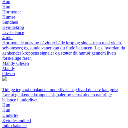
Hun
Hun
Hormoner
Humør
Sundhed
Kvindekrop
Livsbalance
4 min
Hormonelle udsving påvirker både krop og sind – men med viden,
selvomsorg og sunde vaner kan du finde balancen. Læs, hvordan du
genkender kroppens signaler og støtter dit humør gennem livets
forskellige faser.
Mandy Olesen
Mandy
Olesen
Tidlige tegn på ubalance i underlivet – og hvad du selv kan gøre
Lær at genkende kroppens signaler og genskab den naturlige
balance i underlivet
Hun
Hun
Underliv
Kvindesundhed
Intim balance