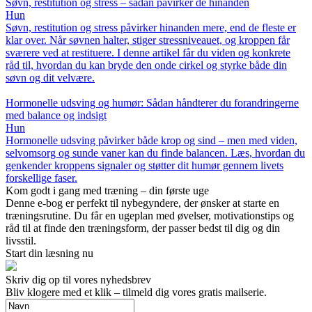
Søvn, restitution og stress – sådan påvirker de hinanden
Hun
Søvn, restitution og stress påvirker hinanden mere, end de fleste er
klar over. Når søvnen halter, stiger stressniveauet, og kroppen får
sværere ved at restituere. I denne artikel får du viden og konkrete
råd til, hvordan du kan bryde den onde cirkel og styrke både din
søvn og dit velvære.
Hormonelle udsving og humør: Sådan håndterer du forandringerne
med balance og indsigt
Hun
Hormonelle udsving påvirker både krop og sind – men med viden,
selvomsorg og sunde vaner kan du finde balancen. Læs, hvordan du
genkender kroppens signaler og støtter dit humør gennem livets
forskellige faser.
Kom godt i gang med træning – din første uge
Denne e-bog er perfekt til nybegyndere, der ønsker at starte en
træningsrutine. Du får en ugeplan med øvelser, motivationstips og
råd til at finde den træningsform, der passer bedst til dig og din
livsstil.
Start din læsning nu
Skriv dig op til vores nyhedsbrev
Bliv klogere med et klik – tilmeld dig vores gratis mailserie.