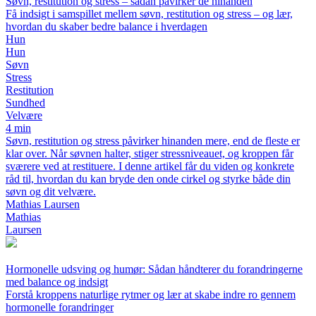
Søvn, restitution og stress – sådan påvirker de hinanden
Få indsigt i samspillet mellem søvn, restitution og stress – og lær,
hvordan du skaber bedre balance i hverdagen
Hun
Hun
Søvn
Stress
Restitution
Sundhed
Velvære
4 min
Søvn, restitution og stress påvirker hinanden mere, end de fleste er
klar over. Når søvnen halter, stiger stressniveauet, og kroppen får
sværere ved at restituere. I denne artikel får du viden og konkrete
råd til, hvordan du kan bryde den onde cirkel og styrke både din
søvn og dit velvære.
Mathias Laursen
Mathias
Laursen
Hormonelle udsving og humør: Sådan håndterer du forandringerne
med balance og indsigt
Forstå kroppens naturlige rytmer og lær at skabe indre ro gennem
hormonelle forandringer