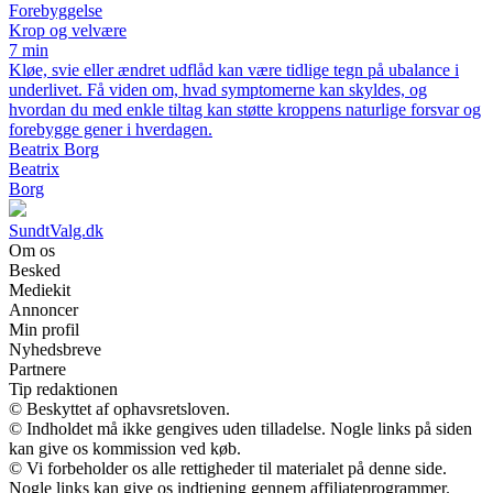
Forebyggelse
Krop og velvære
7 min
Kløe, svie eller ændret udflåd kan være tidlige tegn på ubalance i
underlivet. Få viden om, hvad symptomerne kan skyldes, og
hvordan du med enkle tiltag kan støtte kroppens naturlige forsvar og
forebygge gener i hverdagen.
Beatrix Borg
Beatrix
Borg
SundtValg.dk
Om os
Besked
Mediekit
Annoncer
Min profil
Nyhedsbreve
Partnere
Tip redaktionen
© Beskyttet af ophavsretsloven.
© Indholdet må ikke gengives uden tilladelse. Nogle links på siden
kan give os kommission ved køb.
© Vi forbeholder os alle rettigheder til materialet på denne side.
Nogle links kan give os indtjening gennem affiliateprogrammer.