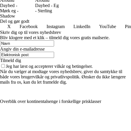
Around
Around
Daybed -
Daybed - Eg
Mørk eg -
- Sterling
Shadow
Del og gør godt
X
Facebook
Instagram
LinkedIn
YouTube
Pin
Skriv dig op til vores nyhedsbrev
Bliv klogere med et klik – tilmeld dig vores gratis mailserie.
Angiv din e-mailadresse
Tilmeld dig
Jeg har læst og accepterer vilkår og betingelser.
Når du vælger at modtage vores nyhedsbrev, giver du samtykke til
både vores brugervilkår og privatlivspolitik. Ønsker du ikke længere
mails fra os, kan du let framelde dig.
Overblik over kontinentalsenge i forskellige prisklasser