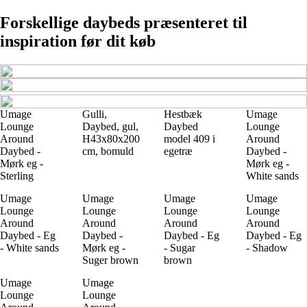
Forskellige daybeds præsenteret til
inspiration før dit køb
Umage
Gulli,
Hestbæk
Umage
Lounge
Daybed, gul,
Daybed
Lounge
Around
H43x80x200
model 409 i
Around
Daybed -
cm, bomuld
egetræ
Daybed -
Mørk eg -
Mørk eg -
Sterling
White sands
Umage
Umage
Umage
Umage
Lounge
Lounge
Lounge
Lounge
Around
Around
Around
Around
Daybed - Eg
Daybed -
Daybed - Eg
Daybed - Eg
- White sands
Mørk eg -
- Sugar
- Shadow
Suger brown
brown
Umage
Umage
Lounge
Lounge